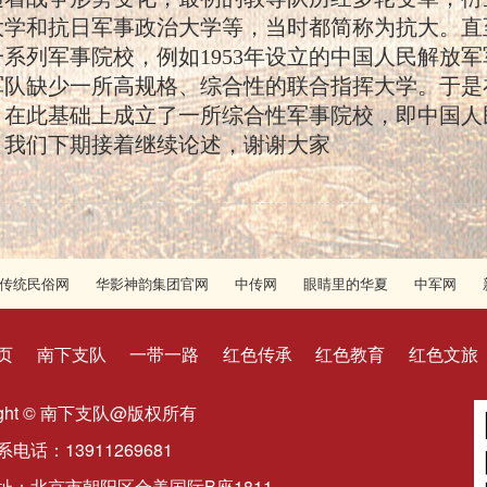
大学和抗日军事政治大学等，当时都简称为抗大。直
列军事院校，例如1953年设立的中国人民解放军
队缺少一所高规格、综合性的联合指挥大学。于是在1
，在此基础上成立了一所综合性军事院校，即中国人
。我们下期接着继续论述，谢谢大家
传统民俗网
华影神韵集团官网
中传网
眼睛里的华夏
中军网
页
南下支队
一带一路
红色传承
红色教育
红色文旅
right © 南下支队@版权所有
电话：13911269681
：北京市朝阳区合美国际B座1811