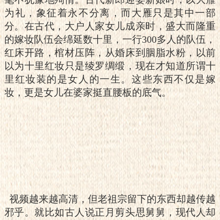
为礼，象征着永不分离，而大雁只是其中一部
分。在古代，大户人家女儿成亲时，盛大而隆重
的嫁妆队伍会绵延数十里，一行300多人的队伍，
红床开路，棺材压阵，从婚床到胭脂水粉，以前
以为十里红妆只是绫罗绸缎，现在才知道所谓十
里红妆装的是女人的一生。这些东西不仅是嫁
妆，更是女儿在婆家挺直腰板的底气。
视频越来越高清，但老祖宗留下的东西却越传越
邪乎。就比如古人说正月剪头思舅舅，现代人却