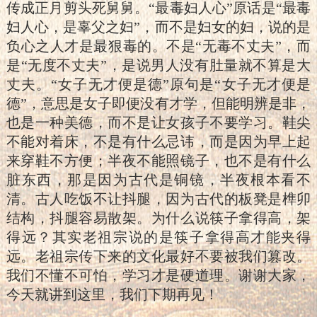
传成正月剪头死舅舅。“最毒妇人心”原话是“最毒
妇人心，是辜父之妇”，而不是妇女的妇，说的是
负心之人才是最狠毒的。不是“无毒不丈夫”，而
是“无度不丈夫”，是说男人没有肚量就不算是大
丈夫。“女子无才便是德”原句是“女子无才便是
德”，意思是女子即便没有才学，但能明辨是非，
也是一种美德，而不是让女孩子不要学习。鞋尖
不能对着床，不是有什么忌讳，而是因为早上起
来穿鞋不方便；半夜不能照镜子，也不是有什么
脏东西，那是因为古代是铜镜，半夜根本看不
清。古人吃饭不让抖腿，因为古代的板凳是榫卯
结构，抖腿容易散架。为什么说筷子拿得高，架
得远？其实老祖宗说的是筷子拿得高才能夹得
远。老祖宗传下来的文化最好不要被我们篡改。
我们不懂不可怕，学习才是硬道理。谢谢大家，
今天就讲到这里，我们下期再见！