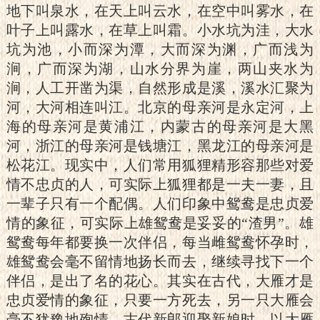
地下叫泉水，在天上叫云水，在空中叫雾水，在
叶子上叫露水，在草上叫霜。小水坑为洼，大水
坑为池，小而深为潭，大而深为渊，广而浅为
涧，广而深为湖，山水分界为崖，两山夹水为
涧，人工开凿为渠，自然形成是溪，溪水汇聚为
河，大河相连叫江。北京的母亲河是永定河，上
海的母亲河是黄浦江，内蒙古的母亲河是大黑
河，浙江的母亲河是钱塘江，黑龙江的母亲河是
松花江。现实中，人们常用狐狸精形容那些对爱
情不忠贞的人，可实际上狐狸都是一夫一妻，且
一辈子只有一个配偶。人们印象中鸳鸯是忠贞爱
情的象征，可实际上雄鸳鸯是妥妥的“渣男”。雄
鸳鸯每年都要换一次伴侣，每当雌鸳鸯怀孕时，
雄鸳鸯会毫不留情地扬长而去，继续寻找下一个
伴侣，是出了名的花心。其实在古代，大雁才是
忠贞爱情的象征，只要一方死去，另一只大雁会
毫不犹豫地殉情。古代新郎迎娶新娘时，以大雁