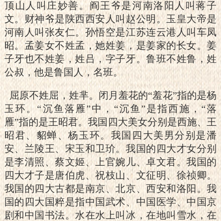
顶山人叫庄妙善。阎王爷是河南洛阳人叫蒋子
文。财神爷是陕西西安人叫赵公明。玉皇大帝是
河南人叫张友仁。孙悟空是江苏连云港人叫车凤
昭。孟姜女不姓孟，她姓姜，是姜家的长女。姜
子牙也不姓姜，姓吕，字子牙。鲁班不姓鲁，姓
公叔，他是鲁国人，名班。
屈原不姓屈，姓芈。闭月羞花的“羞花”指的是杨
玉环。“沉鱼落雁”中，“沉鱼”是指西施，“落
雁”指的是王昭君。我国四大美女分别是西施、王
昭君、貂蝉、杨玉环。我国四大美男分别是潘
安、兰陵王、宋玉和卫玠。我国的四大才女分别
是李清照、蔡文姬、上官婉儿、卓文君。我国的
四大才子是唐伯虎、祝枝山、文征明、徐祯卿。
我国的四大古都是南京、北京、西安和洛阳。我
国的四大国粹是指中国武术、中国医学、中国京
剧和中国书法。水在水上叫冰，在地叫雪水，在