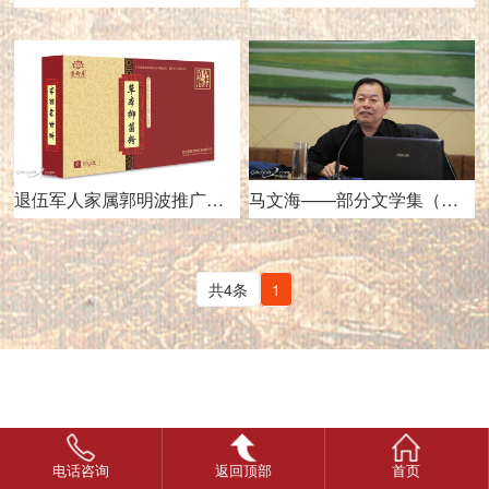
退伍军人家属郭明波推广：博御康
马文海——部分文学集（军人退伍、军魂依在）
共4条
1
电话咨询
返回顶部
首页