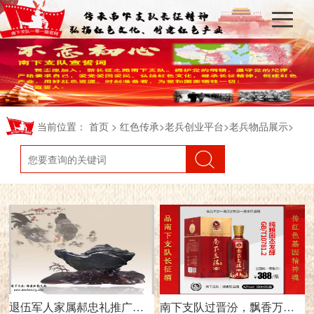
当前位置：
>
>
>
>
首页
红色传承
老兵创业平台
老兵物品展示
退伍军人家属郝忠礼推广：灵璧石
南下支队过晋汾，飘香万里壮军魂（让我们一起：品南下支队长征酒、传红色基因精神魂！）